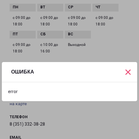
с 09:00 до
с 09:00 до
с 09:00 до
с 09:00 до
18:00
18:00
18:00
18:00
с 09:00 до
с 10:00 до
Выходной
18:00
16:00
×
ОШИБКА
КАРТАЛЫ
Челябинская область, г. Карталы,ул. Братьев
Кашириных, д. 3Г
error
на карте
ТЕЛЕФОН
8 (351) 332-38-28
EMAIL