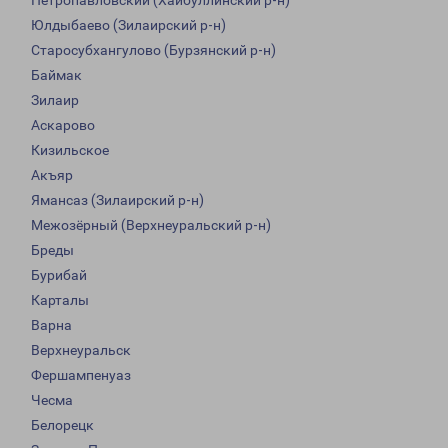
Петропавловский (Хайбуллинский р-н)
Юлдыбаево (Зилаирский р-н)
Старосубхангулово (Бурзянский р-н)
Баймак
Зилаир
Аскарово
Кизильское
Акъяр
Ямансаз (Зилаирский р-н)
Межозёрный (Верхнеуральский р-н)
Бреды
Бурибай
Карталы
Варна
Верхнеуральск
Фершампенуаз
Чесма
Белорецк