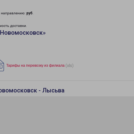
у направлению:
руб
.
мость доставки.
«Новомосковск»
(xls)
Тарифы на перевозку из филиала
овомосковск - Лысьва