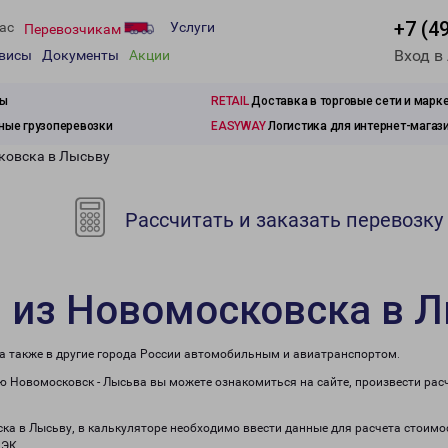
+7 (4
ас
Услуги
Перевозчикам
Вход в
рвисы
Документы
Акции
зы
RETAIL
Доставка в торговые сети и марк
ые грузоперевозки
EASYWAY
Логистика для интернет-магаз
ковска в Лысьву
Рассчитать и заказать перевозку
 из Новомосковска в 
 а также в другие города России автомобильным и авиатранспортом.
 Новомосковск - Лысьва вы можете ознакомиться на сайте, произвести рас
ска в Лысьву, в калькуляторе необходимо ввести данные для расчета стоимос
ПЭК.