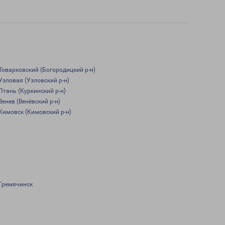
Товарковский (Богородицкий р-н)
Узловая (Узловский р-н)
Птань (Куркинский р-н)
Венев (Венёвский р-н)
Кимовск (Кимовский р-н)
Гремячинск