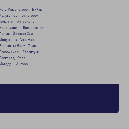
Усть-Каменогорск - Бийск
Калуга - Солнечногорск
Тольятти - Астрахань
Новокузнецк - Воскресенск
Пермь - Йошкар-Ола
Минусинск - Арзамас
Ростов-на-Дону - Томск
Лесосибирск - Ессентуки
Белгород - Орел
Магадан - Ангарск