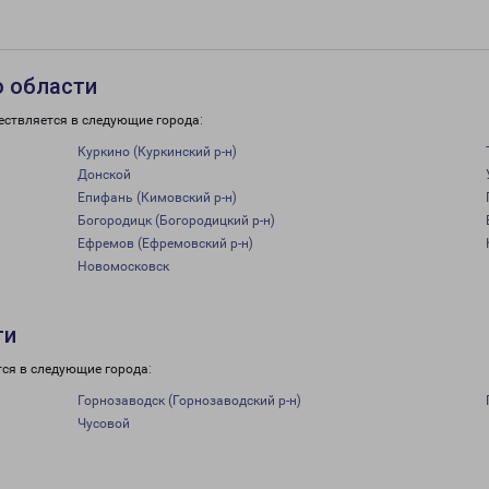
о области
ествляется в следующие города:
Куркино (Куркинский р-н)
Донской
Епифань (Кимовский р-н)
Богородицк (Богородицкий р-н)
Ефремов (Ефремовский р-н)
Новомосковск
ти
тся в следующие города:
Горнозаводск (Горнозаводский р-н)
Чусовой