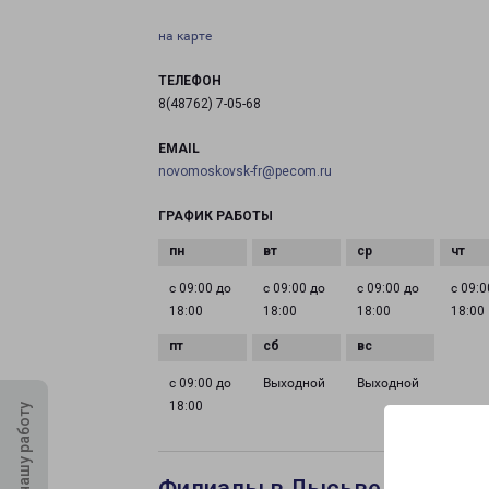
на карте
ТЕЛЕФОН
8(48762) 7-05-68
EMAIL
novomoskovsk-fr@pecom.ru
ГРАФИК РАБОТЫ
с 09:00 до
с 09:00 до
с 09:00 до
с 09:0
18:00
18:00
18:00
18:00
с 09:00 до
Выходной
Выходной
18:00
Оцените нашу работу
Филиалы в Лысьве