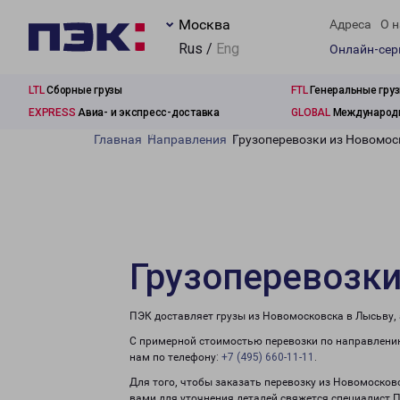
Москва
Адреса
О н
Rus /
Eng
Онлайн-се
LTL
Сборные грузы
FTL
Генеральные гру
EXPRESS
Авиа- и экспресс-доставка
GLOBAL
Международн
Главная
Направления
Грузоперевозки из Новомос
Грузоперевозки
ПЭК доставляет грузы из Новомосковска в Лысьву,
С примерной стоимостью перевозки по направлению
нам по телефону:
+7 (495) 660-11-11
.
Для того, чтобы заказать перевозку из Новомосков
вами для уточнения деталей свяжется специалист 