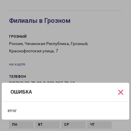
Филиалы в Грозном
ГРОЗНЫЙ
Россия, Чеченская Республика, Грозный,
Краснофлотская улица, 7
на карте
ТЕЛЕФОН
8(8712) 23-70-80; 8-938-907-70-60
×
ОШИБКА
EMAIL
Groznyi-fr@pecom.ru
error
ГРАФИК РАБОТЫ