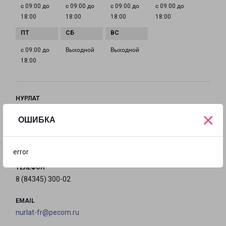
с 09:00 до
с 09:00 до
с 09:00 до
с 09:00 до
18:00
18:00
18:00
18:00
с 09:00 до
Выходной
Выходной
18:00
НУРЛАТ
Республика Татарстан, г. Нурлат, ул. Куйбышева, д.
×
ОШИБКА
57 А
на карте
error
ТЕЛЕФОН
8 (84345) 300-02
EMAIL
nurlat-fr@pecom.ru