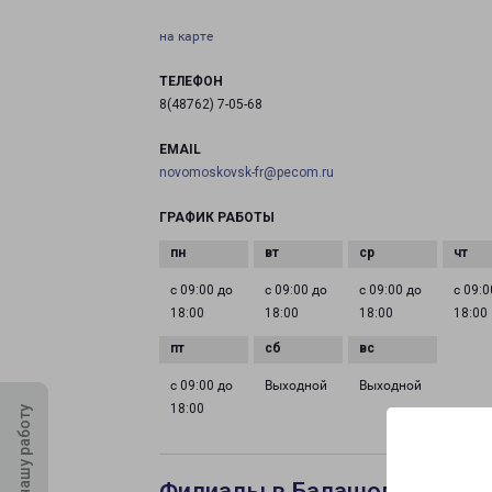
на карте
ТЕЛЕФОН
8(48762) 7-05-68
EMAIL
novomoskovsk-fr@pecom.ru
ГРАФИК РАБОТЫ
с 09:00 до
с 09:00 до
с 09:00 до
с 09:0
18:00
18:00
18:00
18:00
с 09:00 до
Выходной
Выходной
18:00
Оцените нашу работу
Филиалы в Балашове