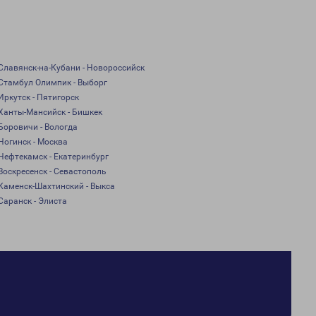
Славянск-на-Кубани - Новороссийск
Стамбул Олимпик - Выборг
Иркутск - Пятигорск
Ханты-Мансийск - Бишкек
Боровичи - Вологда
Ногинск - Москва
Нефтекамск - Екатеринбург
Воскресенск - Севастополь
Каменск-Шахтинский - Выкса
Саранск - Элиста