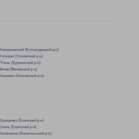
Товарковский (Богородицкий р-н)
Узловая (Узловский р-н)
Птань (Куркинский р-н)
Венев (Венёвский р-н)
Кимовск (Кимовский р-н)
Краишево (Еланский р-н)
Елань (Еланский р-н)
Калининск (Калининский р-н)