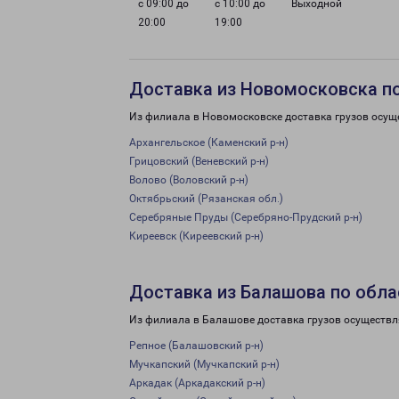
с 09:00 до
с 10:00 до
Выходной
20:00
19:00
Доставка из Новомосковска п
Из филиала в Новомосковске доставка грузов осущ
Архангельское (Каменский р-н)
Грицовский (Веневский р-н)
Волово (Воловский р-н)
Октябрьский (Рязанская обл.)
Серебряные Пруды (Серебряно-Прудский р-н)
Киреевск (Киреевский р-н)
Доставка из Балашова по обла
Из филиала в Балашове доставка грузов осуществл
Репное (Балашовский р-н)
Мучкапский (Мучкапский р-н)
Аркадак (Аркадакский р-н)