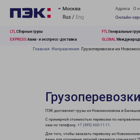
Москва
Адреса
О н
Rus /
Eng
Онлайн-се
LTL
Сборные грузы
FTL
Генеральные гру
EXPRESS
Авиа- и экспресс-доставка
GLOBAL
Международн
Главная
Направления
Грузоперевозки из Новомос
Грузоперевозк
ПЭК доставляет грузы из Новомосковска в Балашов
С примерной стоимостью перевозки по направлению
нам по телефону:
+7 (495) 660-11-11
.
Для того, чтобы заказать перевозку из Новомосков
вами для уточнения деталей свяжется специалист 