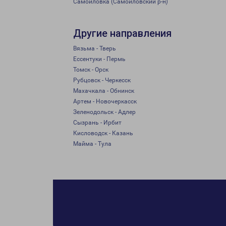
Самойловка (Самойловский р-н)
Другие направления
Вязьма - Тверь
Ессентуки - Пермь
Томск - Орск
Рубцовск - Черкесск
Махачкала - Обнинск
Артем - Новочеркасск
Зеленодольск - Адлер
Сызрань - Ирбит
Кисловодск - Казань
Майма - Тула