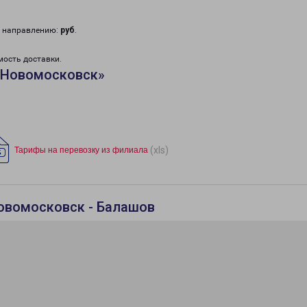
у направлению:
руб
.
мость доставки.
«Новомосковск»
(xls)
Тарифы на перевозку из филиала
овомосковск - Балашов