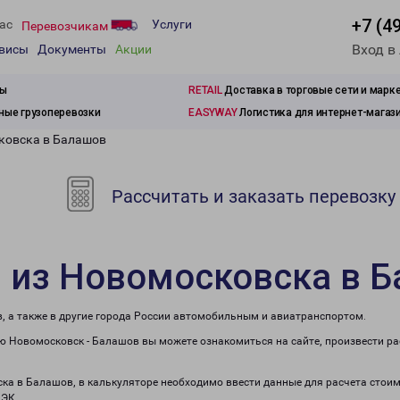
+7 (4
ас
Услуги
Перевозчикам
Вход в
рвисы
Документы
Акции
зы
RETAIL
Доставка в торговые сети и марк
ые грузоперевозки
EASYWAY
Логистика для интернет-магаз
ковска в Балашов
Рассчитать и заказать перевозку
и из Новомосковска в 
, а также в другие города России автомобильным и авиатранспортом.
 Новомосковск - Балашов вы можете ознакомиться на сайте, произвести р
ска в Балашов, в калькуляторе необходимо ввести данные для расчета стоим
ПЭК.