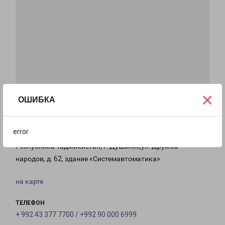
×
ОШИБКА
error
ДУШАНБЕ
Республика Таджикистан, г. Душанбе,ул. Дружба
народов, д. 62, здание «Системавтоматика»
на карте
ТЕЛЕФОН
+ 992 43 377 7700 / +992 90 000 6999