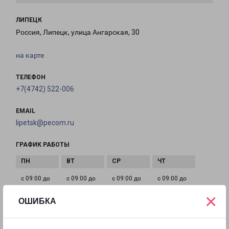
ЛИПЕЦК
Россия, Липецк, улица Ангарская, 30
на карте
ТЕЛЕФОН
+7(4742) 522-006
EMAIL
lipetsk@pecom.ru
ГРАФИК РАБОТЫ
с 09:00 до
с 09:00 до
с 09:00 до
с 09:00 до
19:00
19:00
19:00
19:00
×
ОШИБКА
с 09:00 до
с 10:00 до
Выходной