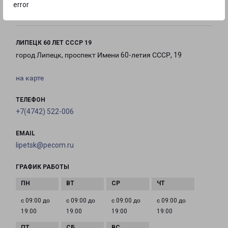
error
19:00
16:00
ЛИПЕЦК 60 ЛЕТ СССР 19
город Липецк, проспект Имени 60-летия СССР, 19
на карте
ТЕЛЕФОН
+7(4742) 522-006
EMAIL
lipetsk@pecom.ru
ГРАФИК РАБОТЫ
с 09:00 до
с 09:00 до
с 09:00 до
с 09:00 до
19:00
19:00
19:00
19:00