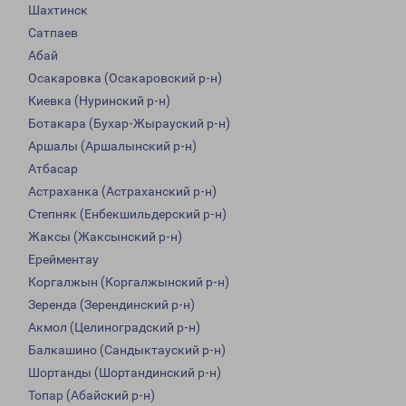
Шахтинск
Сатпаев
Абай
Осакаровка (Осакаровский р-н)
Киевка (Нуринский р-н)
Ботакара (Бухар-Жырауский р-н)
Аршалы (Аршалынский р-н)
Атбасар
Астраханка (Астраханский р-н)
Степняк (Енбекшильдерский р-н)
Жаксы (Жаксынский р-н)
Ерейментау
Коргалжын (Коргалжынский р-н)
Зеренда (Зерендинский р-н)
Акмол (Целиноградский р-н)
Балкашино (Сандыктауский р-н)
Шортанды (Шортандинский р-н)
Топар (Абайский р-н)