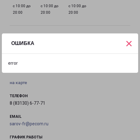
с 10:00 до
с 10:00 до
с 10:00 до
20:00
20:00
20:00
Филиалы в Сарове
×
ОШИБКА
САРОВ
607188, Нижегородская обл, г. Саров, Малая
error
коммунальная дорога, д. 4, стр. 4
на карте
ТЕЛЕФОН
8 (83130) 6-77-71
EMAIL
sarov-fr@pecom.ru
ГРАФИК РАБОТЫ