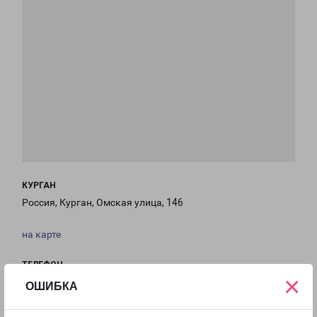
КУРГАН
Россия, Курган, Омская улица, 146
на карте
ТЕЛЕФОН
×
+7(3522) 222-319
ОШИБКА
EMAIL