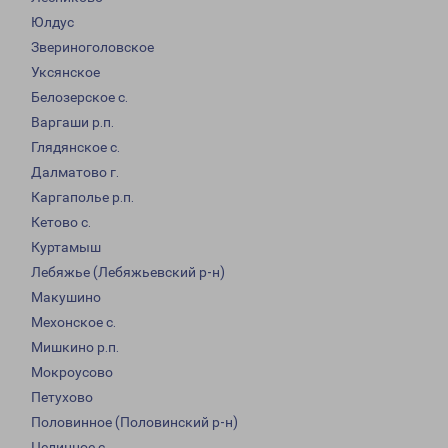
Юлдус
Звериноголовское
Уксянское
Белозерское с.
Варгаши р.п.
Глядянское с.
Далматово г.
Каргаполье р.п.
Кетово с.
Куртамыш
Лебяжье (Лебяжьевский р-н)
Макушино
Мехонское с.
Мишкино р.п.
Мокроусово
Петухово
Половинное (Половинский р-н)
Целинное с.