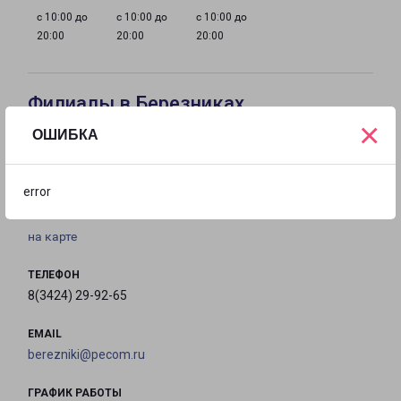
с 10:00 до
с 10:00 до
с 10:00 до
20:00
20:00
20:00
Филиалы в Березниках
×
ОШИБКА
БЕРЕЗНИКИ
Россия, Пермский край, Березники,
error
Большевистская улица, 8
на карте
ТЕЛЕФОН
8(3424) 29-92-65
EMAIL
berezniki@pecom.ru
ГРАФИК РАБОТЫ