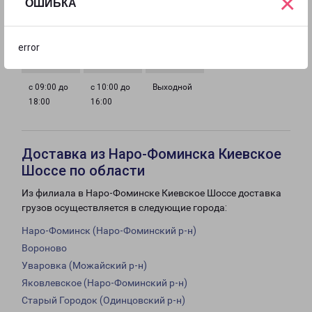
×
ОШИБКА
с 09:00 до
с 09:00 до
с 09:00 до
с 09:00 до
18:00
18:00
18:00
18:00
error
с 09:00 до
с 10:00 до
Выходной
18:00
16:00
Доставка из Наро-Фоминска Киевское
Шоссе по области
Из филиала в Наро-Фоминске Киевское Шоссе доставка
грузов осуществляется в следующие города:
Наро-Фоминск (Наро-Фоминский р-н)
Вороново
Уваровка (Можайский р-н)
Яковлевское (Наро-Фоминский р-н)
Старый Городок (Одинцовский р-н)