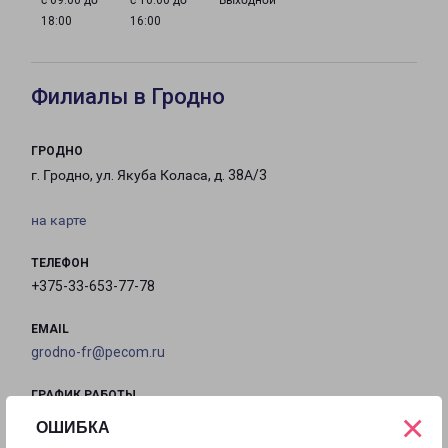
с 09:00 до
с 10:00 до
Выходной
18:00
16:00
Филиалы в Гродно
ГРОДНО
г. Гродно, ул. Якуба Коласа, д. 38А/3
на карте
ТЕЛЕФОН
+375-33-653-77-78
EMAIL
grodno-fr@pecom.ru
ГРАФИК РАБОТЫ
×
ОШИБКА