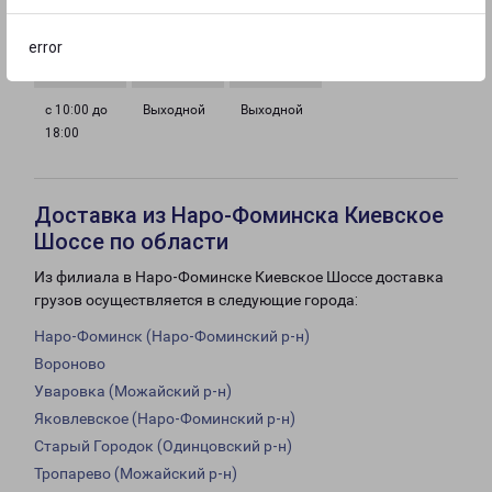
с 10:00 до
с 10:00 до
с 10:00 до
с 10:00 до
18:00
18:00
18:00
18:00
error
с 10:00 до
Выходной
Выходной
18:00
Доставка из Наро-Фоминска Киевское
Шоссе по области
Из филиала в Наро-Фоминске Киевское Шоссе доставка
грузов осуществляется в следующие города:
Наро-Фоминск (Наро-Фоминский р-н)
Вороново
Уваровка (Можайский р-н)
Яковлевское (Наро-Фоминский р-н)
Старый Городок (Одинцовский р-н)
Тропарево (Можайский р-н)