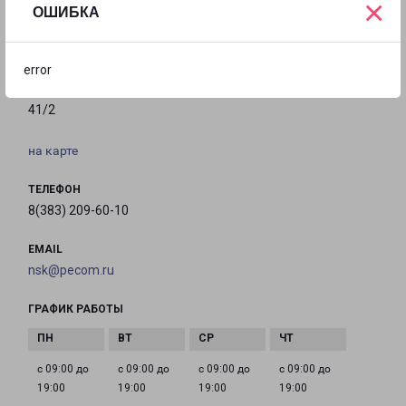
×
ОШИБКА
НОВОСИБИРСК КИРОВСКИЙ
error
630088, Россия, г. Новосибирск, Северный проезд,
41/2
на карте
ТЕЛЕФОН
8(383) 209-60-10
EMAIL
nsk@pecom.ru
ГРАФИК РАБОТЫ
с 09:00 до
с 09:00 до
с 09:00 до
с 09:00 до
19:00
19:00
19:00
19:00