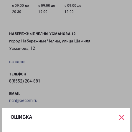
с 09:00 до
с 09:00 до
с 09:00 до
20:30
19:00
19:00
НАБЕРЕЖНЫЕ ЧЕЛНЫ УСМАНОВА 12
город Набережные Челны, улица Шамиля
Усманова, 12
на карте
ТЕЛЕФОН
8(8552) 204-881
EMAIL
nch@pecom.ru
×
ГРАФИК РАБОТЫ
ОШИБКА