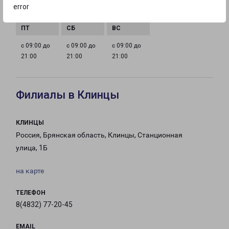
с 09:00 до
с 09:00 до
с 09:00 до
с 09:00 до
error
21:00
21:00
21:00
21:00
с 09:00 до
с 09:00 до
с 09:00 до
21:00
21:00
21:00
Филиалы в Клинцы
КЛИНЦЫ
Россия, Брянская область, Клинцы, Станционная
улица, 1Б
на карте
ТЕЛЕФОН
8(4832) 77-20-45
EMAIL