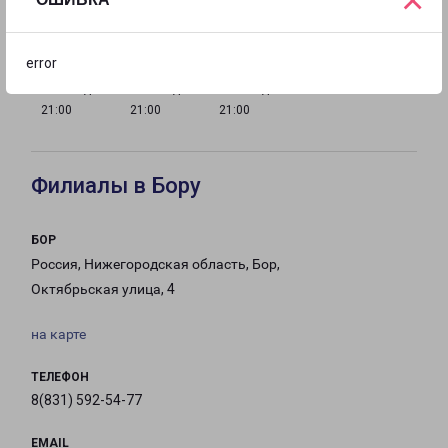
с 09:00 до
с 09:00 до
с 09:00 до
с 09:00 до
21:00
21:00
21:00
21:00
error
с 09:00 до
с 09:00 до
с 09:00 до
21:00
21:00
21:00
Филиалы в Бору
БОР
Россия, Нижегородская область, Бор,
Октябрьская улица, 4
на карте
ТЕЛЕФОН
8(831) 592-54-77
EMAIL