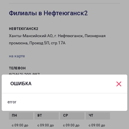
Филиалы в Нефтеюганск2
НЕФТЕЮГАНСК2
Ханты-Мансийский АО, г. Нефтеюганск, Пионерная
промзона, Проезд 5П, стр.17А
на карте
ТЕЛЕФОН
8(3463) 200-887
×
ОШИБКА
EMAIL
nyu-fr@pecom.ru
error
ГРАФИК РАБОТЫ
с 09:00 до
с 09:00 до
с 09:00 до
с 09:00 до