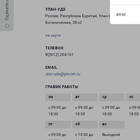
УЛАН-УДЭ
error
Россия, Республика Бурятия, Улан-Удэ, улица
Ботаническая, 38 к2
на карте
ТЕЛЕФОН
8(3012) 204-161
EMAIL
ulan-ude@pecom.ru
ГРАФИК РАБОТЫ
с 09:00 до
с 09:00 до
с 09:00 до
с 09:0
18:00
18:00
18:00
18:00
с 09:00 до
с 10:00 до
Выходной