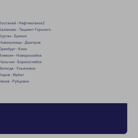
Костанай - Нефтеюганск2
Балаково - Ташкент Горького
Курган - Брянск
Новокузнецк - Дмитров
Оренбург - Клин
Алексин - Новороссийск
Нальчик - Борисоглебск
Вологда - Ульяновск
Киров - Ирбит
Чехов - Рубцовск