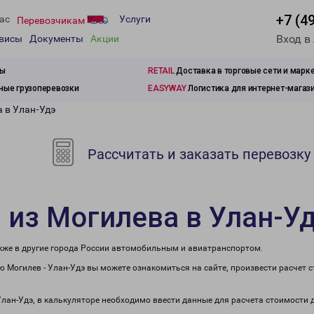
+7 (4
ас
Услуги
Перевозчикам
Вход в
рвисы
Документы
Акции
зы
RETAIL
Доставка в торговые сети и марк
ые грузоперевозки
EASYWAY
Логистика для интернет-магаз
а в Улан-Удэ
Рассчитать и заказать перевозку
 из Могилева в Улан-У
акже в другие города России автомобильным и авиатранспортом.
 Могилев - Улан-Удэ вы можете ознакомиться на сайте, произвести расчет
Улан-Удэ, в калькуляторе необходимо ввести данные для расчета стоимости 