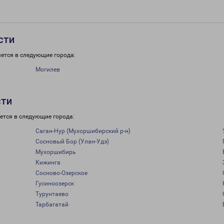
сти
ется в следующие города:
Могилев
сти
ется в следующие города:
Саган-Нур (Мухоршибирский р-н)
Сосновый Бор (Улан-Удэ)
Мухоршибирь
Кижинга
Сосново-Озерское
Гусиноозерск
Турунтаево
Тарбагатай