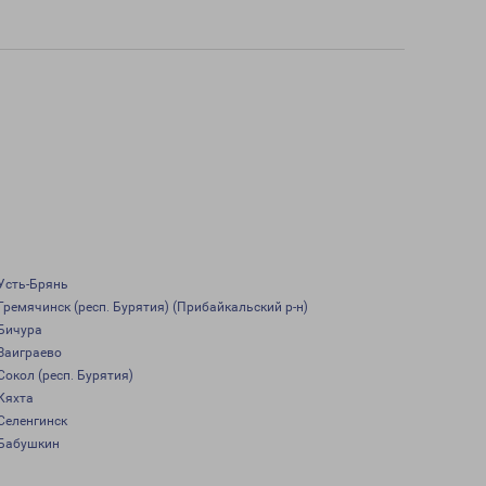
Усть-Брянь
Гремячинск (респ. Бурятия) (Прибайкальский р-н)
Бичура
Заиграево
Сокол (респ. Бурятия)
Кяхта
Селенгинск
Бабушкин