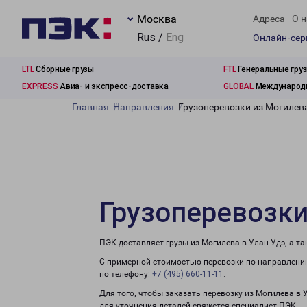
Москва
Адреса
О н
Rus /
Eng
Онлайн-се
LTL
Сборные грузы
FTL
Генеральные гру
EXPRESS
Авиа- и экспресс-доставка
GLOBAL
Международн
Главная
Направления
Грузоперевозки из Могилев
Грузоперевозки
ПЭК доставляет грузы из Могилева в Улан-Удэ, а т
С примерной стоимостью перевозки по направлению
по телефону:
+7 (495) 660-11-11
.
Для того, чтобы заказать перевозку из Могилева в 
для уточнения деталей свяжется специалист ПЭК.