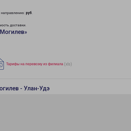
у направлению:
руб
.
мость доставки.
«Могилев»
(xls)
Тарифы на перевозку из филиала
огилев - Улан-Удэ