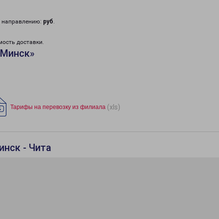
у направлению:
руб
.
мость доставки.
«Минск»
(xls)
Тарифы на перевозку из филиала
инск - Чита