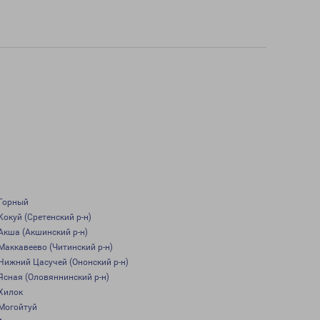
Горный
Кокуй (Сретенский р-н)
Акша (Акшинский р-н)
Маккавеево (Читинский р-н)
Нижний Цасучей (Ононский р-н)
Ясная (Оловяннинский р-н)
Хилок
Могойтуй