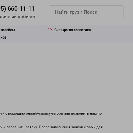
95) 660-11-11
 личный кабинет
етплейсы
3PL
Складская логистика
инов
сти с помощью онлайн-калькулятора или позвонить нам по
ки и заполнить заявку. После заполнения заявки с вами для