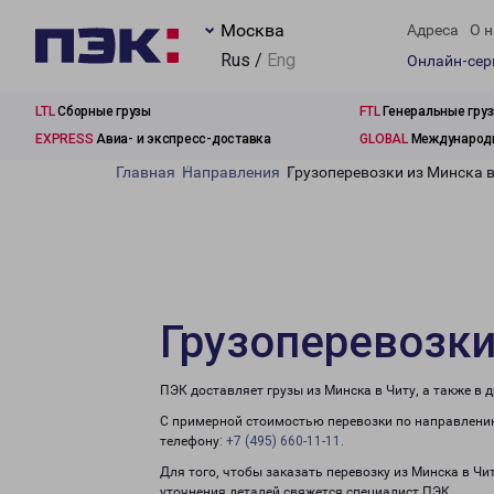
Москва
Адреса
О н
Rus /
Eng
Онлайн-се
LTL
Сборные грузы
FTL
Генеральные гру
EXPRESS
Авиа- и экспресс-доставка
GLOBAL
Международн
Главная
Направления
Грузоперевозки из Минска в
Грузоперевозки
ПЭК доставляет грузы из Минска в Читу, а также в
С примерной стоимостью перевозки по направлению
телефону:
+7 (495) 660-11-11
.
Для того, чтобы заказать перевозку из Минска в Чи
уточнения деталей свяжется специалист ПЭК.