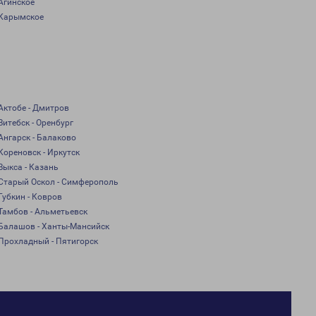
Агинское
Карымское
Актобе - Дмитров
Витебск - Оренбург
Ангарск - Балаково
Кореновск - Иркутск
Выкса - Казань
Старый Оскол - Симферополь
Губкин - Ковров
Тамбов - Альметьевск
Балашов - Ханты-Мансийск
Прохладный - Пятигорск