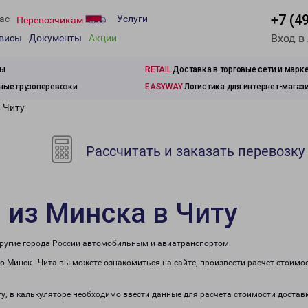
+7 (4
ас
Услуги
Перевозчикам
Вход в
рвисы
Документы
Акции
зы
RETAIL
Доставка в торговые сети и марк
ые грузоперевозки
EASYWAY
Логистика для интернет-магаз
 Читу
Рассчитать и заказать перевозку
 из Минска в Читу
 другие города России автомобильным и авиатранспортом.
 Минск - Чита вы можете ознакомиться на сайте, произвести расчет стоимо
ту, в калькуляторе необходимо ввести данные для расчета стоимости достав