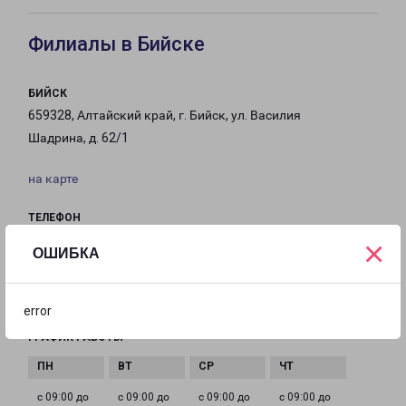
Филиалы в Бийске
БИЙСК
659328, Алтайский край, г. Бийск, ул. Василия
Шадрина, д. 62/1
на карте
ТЕЛЕФОН
8(3854) 555-800
×
ОШИБКА
EMAIL
biysk@pecom.ru
error
ГРАФИК РАБОТЫ
с 09:00 до
с 09:00 до
с 09:00 до
с 09:00 до