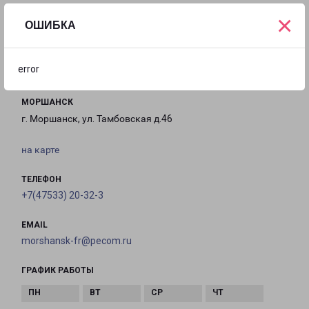
×
ОШИБКА
с 09:00 до
с 10:00 до
Выходной
18:00
16:00
error
МОРШАНСК
г. Моршанск, ул. Тамбовская д.46
на карте
ТЕЛЕФОН
+7(47533) 20-32-3
EMAIL
morshansk-fr@pecom.ru
ГРАФИК РАБОТЫ