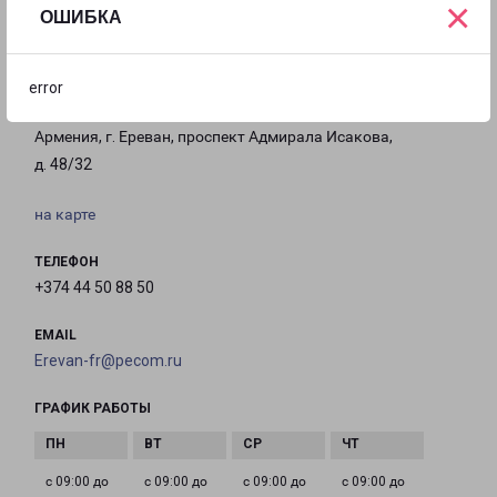
×
ОШИБКА
Филиалы в Ереване
error
ЕРЕВАН
Армения, г. Ереван, проспект Адмирала Исакова,
д. 48/32
на карте
ТЕЛЕФОН
+374 44 50 88 50
EMAIL
Erevan-fr@pecom.ru
ГРАФИК РАБОТЫ
с 09:00 до
с 09:00 до
с 09:00 до
с 09:00 до