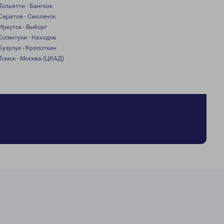
Тольятти - Бангкок
Саратов - Смоленск
Иркутск - Выборг
Ессентуки - Находка
Бузулук - Кропоткин
Томск - Москва (ЦКАД)