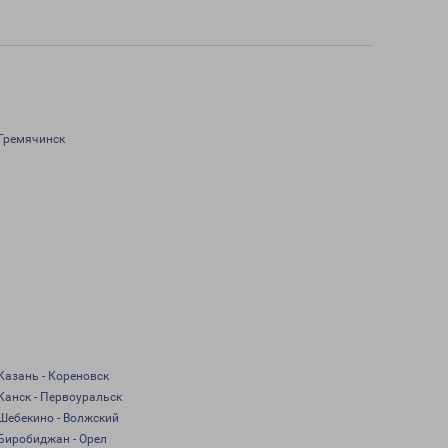
Гремячинск
Казань - Кореновск
Канск - Первоуральск
Шебекино - Волжский
Биробиджан - Орел