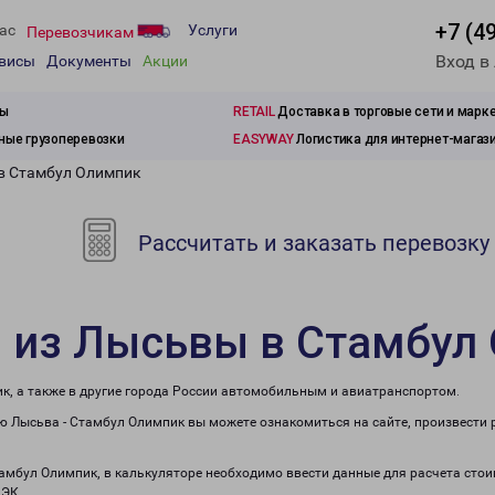
+7 (4
ас
Услуги
Перевозчикам
Вход в
рвисы
Документы
Акции
зы
RETAIL
Доставка в торговые сети и марк
ые грузоперевозки
EASYWAY
Логистика для интернет-магаз
 в Стамбул Олимпик
Рассчитать и заказать перевозку
и из Лысьвы в Стамбул
к, а также в другие города России автомобильным и авиатранспортом.
 Лысьва - Стамбул Олимпик вы можете ознакомиться на сайте, произвести 
тамбул Олимпик, в калькуляторе необходимо ввести данные для расчета стои
ПЭК.