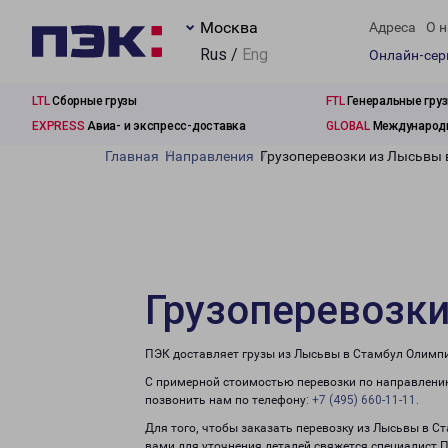
Москва
Адреса
О н
Rus /
Eng
Онлайн-се
LTL
Сборные грузы
FTL
Генеральные гру
EXPRESS
Авиа- и экспресс-доставка
GLOBAL
Международн
Главная
Направления
Грузоперевозки из Лысьвы
Грузоперевозк
ПЭК доставляет грузы из Лысьвы в Стамбул Олимпи
С примерной стоимостью перевозки по направлению
позвонить нам по телефону:
+7 (495) 660-11-11
.
Для того, чтобы заказать перевозку из Лысьвы в С
вами для уточнения деталей свяжется специалист 