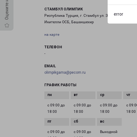
СТАМБУЛ ОЛИМПИК
error
Республика Турция, г. Стамбул ул. Эски Тургут Озал, 
Икителли ОСБ, Башакшехир
на карте
ТЕЛЕФОН
-
EMAIL
olimpikgama@pecom.ru
ГРАФИК РАБОТЫ
с 09:00 до
с 09:00 до
с 09:00 до
с 09:0
18:00
18:00
18:00
18:00
с 09:00 до
с 09:00 до
Выходной