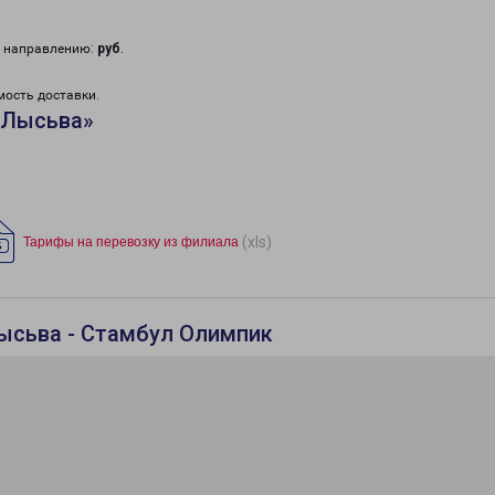
у направлению:
руб
.
мость доставки.
«Лысьва»
(xls)
Тарифы на перевозку из филиала
ысьва - Стамбул Олимпик