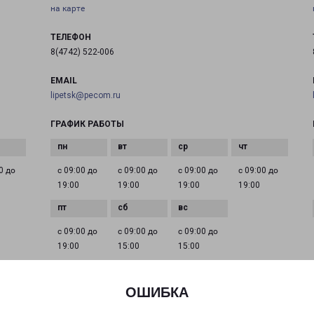
на карте
ТЕЛЕФОН
8(4742) 522-006
EMAIL
lipetsk@pecom.ru
ГРАФИК РАБОТЫ
0 до
с 09:00 до
с 09:00 до
с 09:00 до
с 09:00 до
19:00
19:00
19:00
19:00
с 09:00 до
с 09:00 до
с 09:00 до
19:00
15:00
15:00
ОШИБКА
ЛИПЕЦК ХРЕННИКОВА 1
город Липецк, улица Хренникова, 1