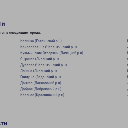
ти
тся в следующие города:
Казинка (Грязинский р-н)
Кривополянье (Чаплыгинский р-н)
Кузьминские Отвержки (Липецкий р-н)
Сырское (Липецкий р-н)
Дубовое (Чаплыгинский р-н)
Ленино (Липецкий р-н)
Гнилуша (Задонский р-н)
Данков (Данковский р-н)
Доброе (Добровский р-н)
Красное (Краснинский р-н)
сти