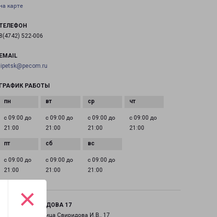
на карте
ТЕЛЕФОН
8(4742) 522-006
EMAIL
lipetsk@pecom.ru
ГРАФИК РАБОТЫ
с 09:00 до
с 09:00 до
с 09:00 до
с 09:00 до
21:00
21:00
21:00
21:00
с 09:00 до
с 09:00 до
с 09:00 до
21:00
21:00
21:00
×
ЛИПЕЦК СВИРИДОВА 17
город Липецк, улица Свиридова И.В., 17