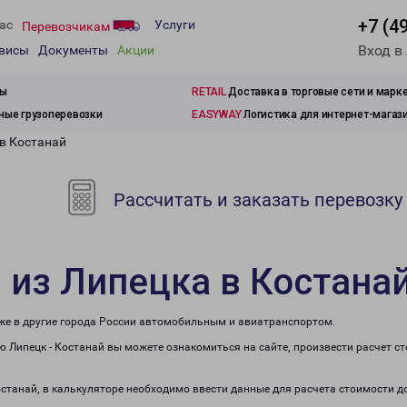
+7 (4
ас
Услуги
Перевозчикам
Вход в
рвисы
Документы
Акции
зы
RETAIL
Доставка в торговые сети и марк
ые грузоперевозки
EASYWAY
Логистика для интернет-магаз
 в Костанай
Рассчитать и заказать перевозку
 из Липецка в Костана
кже в другие города России автомобильным и авиатранспортом.
 Липецк - Костанай вы можете ознакомиться на сайте, произвести расчет 
останай, в калькуляторе необходимо ввести данные для расчета стоимости д