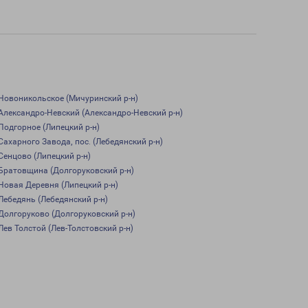
Новоникольское (Мичуринский р-н)
Александро-Невский (Александро-Невский р-н)
Подгорное (Липецкий р-н)
Сахарного Завода, пос. (Лебедянский р-н)
Сенцово (Липецкий р-н)
Братовщина (Долгоруковский р-н)
Новая Деревня (Липецкий р-н)
Лебедянь (Лебедянский р-н)
Долгоруково (Долгоруковский р-н)
Лев Толстой (Лев-Толстовский р-н)