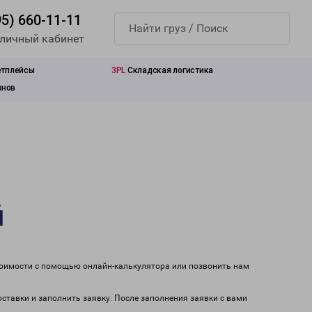
95) 660-11-11
 личный кабинет
етплейсы
3PL
Складская логистика
инов
й
стоимости с помощью онлайн-калькулятора или позвонить нам
оставки и заполнить заявку. После заполнения заявки с вами