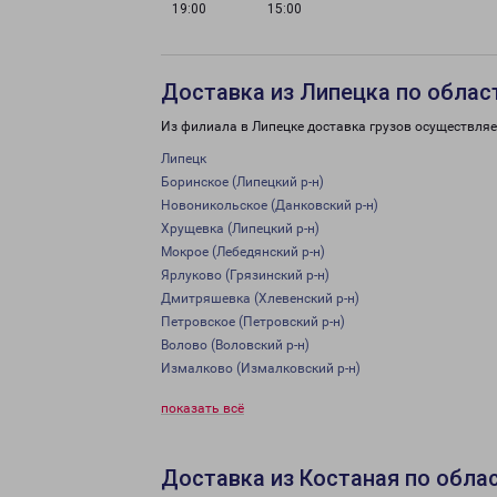
19:00
15:00
Доставка из Липецка по облас
Из филиала в Липецке доставка грузов осуществляе
Липецк
Боринское (Липецкий р-н)
Новоникольское (Данковский р-н)
Хрущевка (Липецкий р-н)
Мокрое (Лебедянский р-н)
Ярлуково (Грязинский р-н)
Дмитряшевка (Хлевенский р-н)
Петровское (Петровский р-н)
Волово (Воловский р-н)
Измалково (Измалковский р-н)
показать всё
Доставка из Костаная по обла