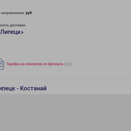
у направлению:
руб
.
мость доставки.
«Липецк»
(xls)
Тарифы на перевозку из филиала
ипецк - Костанай