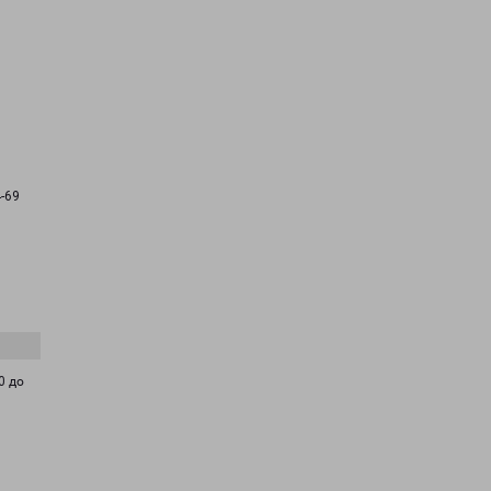
4-69
0 до