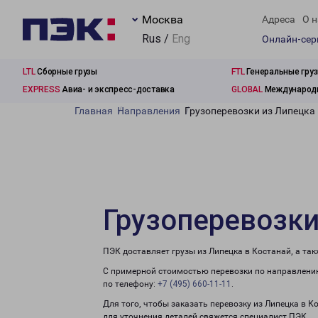
Москва
Адреса
О н
Rus /
Eng
Онлайн-се
LTL
Сборные грузы
FTL
Генеральные гру
EXPRESS
Авиа- и экспресс-доставка
GLOBAL
Международн
Главная
Направления
Грузоперевозки из Липецка
Грузоперевозки
ПЭК доставляет грузы из Липецка в Костанай, а та
С примерной стоимостью перевозки по направлению
по телефону:
+7 (495) 660-11-11
.
Для того, чтобы заказать перевозку из Липецка в К
для уточнения деталей свяжется специалист ПЭК.