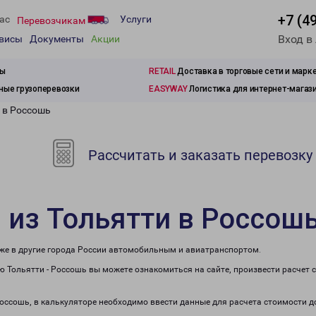
+7 (4
ас
Услуги
Перевозчикам
Вход в
рвисы
Документы
Акции
зы
RETAIL
Доставка в торговые сети и марк
ые грузоперевозки
EASYWAY
Логистика для интернет-магаз
 в Россошь
Рассчитать и заказать перевозку
 из Тольятти в Россош
кже в другие города России автомобильным и авиатранспортом.
 Тольятти - Россошь вы можете ознакомиться на сайте, произвести расчет
 Россошь, в калькуляторе необходимо ввести данные для расчета стоимости д