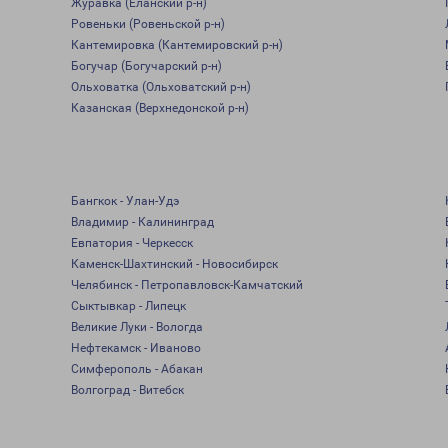
Журавка (Еланский р-н)
Ровеньки (Ровеньской р-н)
Кантемировка (Кантемировский р-н)
Богучар (Богучарский р-н)
Ольховатка (Ольховатский р-н)
Казанская (Верхнедонской р-н)
Бангкок - Улан-Удэ
Владимир - Калининград
Евпатория - Черкесск
Каменск-Шахтинский - Новосибирск
Челябинск - Петропавловск-Камчатский
Сыктывкар - Липецк
Великие Луки - Вологда
Нефтекамск - Иваново
Симферополь - Абакан
Волгоград - Витебск