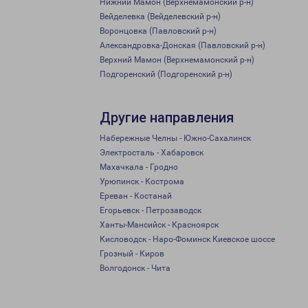
Нижний Мамон (Верхнемамонский р-н)
Вейделевка (Вейделевский р-н)
Воронцовка (Павловский р-н)
Александровка-Донская (Павловский р-н)
Верхний Мамон (Верхнемамонский р-н)
Подгоренский (Подгоренский р-н)
Другие направления
Набережные Челны - Южно-Сахалинск
Электросталь - Хабаровск
Махачкала - Гродно
Урюпинск - Кострома
Ереван - Костанай
Егорьевск - Петрозаводск
Ханты-Мансийск - Красноярск
Кисловодск - Наро-Фоминск Киевское шоссе
Грозный - Киров
Волгодонск - Чита