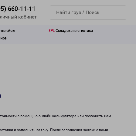
95) 660-11-11
 личный кабинет
етплейсы
3PL
Складская логистика
инов
ь
 стоимости с помощью онлайн-калькулятора или позвонить нам
оставки и заполнить заявку. После заполнения заявки с вами