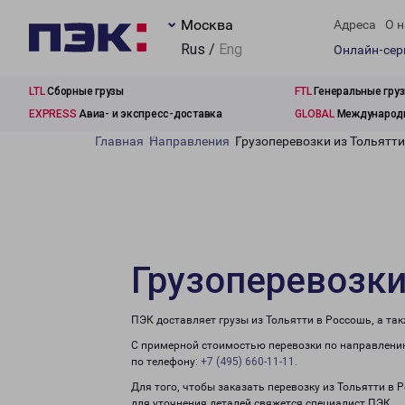
Москва
Адреса
О н
Rus /
Eng
Онлайн-се
LTL
Сборные грузы
FTL
Генеральные гру
EXPRESS
Авиа- и экспресс-доставка
GLOBAL
Международн
Главная
Направления
Грузоперевозки из Тольятти
Грузоперевозки
ПЭК доставляет грузы из Тольятти в Россошь, а та
С примерной стоимостью перевозки по направлению
по телефону:
+7 (495) 660-11-11
.
Для того, чтобы заказать перевозку из Тольятти в
для уточнения деталей свяжется специалист ПЭК.