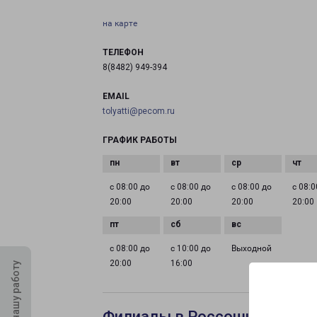
на карте
ТЕЛЕФОН
8(8482) 949-394
EMAIL
tolyatti@pecom.ru
ГРАФИК РАБОТЫ
с 08:00 до
с 08:00 до
с 08:00 до
с 08:0
20:00
20:00
20:00
20:00
с 08:00 до
с 10:00 до
Выходной
20:00
16:00
Оцените нашу работу
Филиалы в Россоши