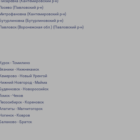
Писаревка (Кантемировский р-н)
Лосево (Павловский р-н)
Митрофановка (Кантемировский р-н)
Бутурлиновка (Бутурлиновский р-н)
Павловск (Воронежская обл.) (Павловский р-н)
Курск - Томилино
Вязники - Нижнекамск
Кемерово - Новый Уренгой
Нижний Новгород - Майма
Буденновск - Новороссийск
Томск - Чехов
Лесосибирск - Кореновск
Апатиты - Магнитогорск
Ногинск - Ковров
Балаково - Братск