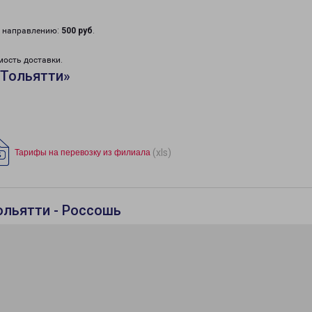
у направлению:
500 руб
.
мость доставки.
«Тольятти»
(xls)
Тарифы на перевозку из филиала
ольятти - Россошь