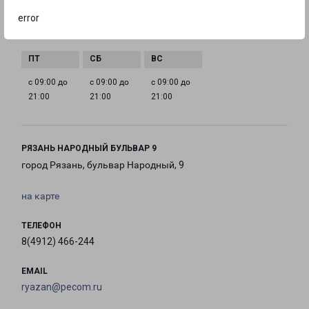
error
с 09:00 до
с 09:00 до
с 09:00 до
с 09:00 до
21:00
21:00
21:00
21:00
с 09:00 до
с 09:00 до
с 09:00 до
21:00
21:00
21:00
РЯЗАНЬ НАРОДНЫЙ БУЛЬВАР 9
город Рязань, бульвар Народный, 9
на карте
ТЕЛЕФОН
8(4912) 466-244
EMAIL
ryazan@pecom.ru