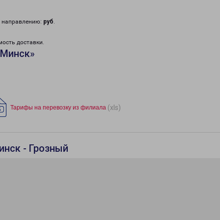
у направлению:
руб
.
мость доставки.
«Минск»
(xls)
Тарифы на перевозку из филиала
инск - Грозный