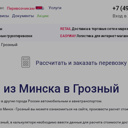
+7 (4
ас
Услуги
Перевозчикам
Вход в
рвисы
Документы
Акции
зы
RETAIL
Доставка в торговые сети и марк
ые грузоперевозки
EASYWAY
Логистика для интернет-магаз
в Грозный
Рассчитать и заказать перевозку
 из Минска в Грозный
е в другие города России автомобильным и авиатранспортом.
 Минск - Грозный вы можете ознакомиться на сайте, произвести расчет ст
озный, в калькуляторе необходимо ввести данные для расчета стоимости дос