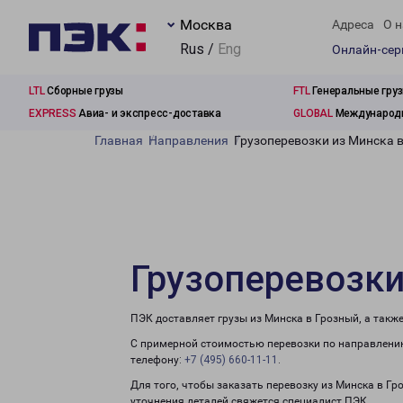
Москва
Адреса
О н
Rus /
Eng
Онлайн-се
LTL
Сборные грузы
FTL
Генеральные гру
EXPRESS
Авиа- и экспресс-доставка
GLOBAL
Международн
Главная
Направления
Грузоперевозки из Минска 
Грузоперевозки
ПЭК доставляет грузы из Минска в Грозный, а такж
С примерной стоимостью перевозки по направлению
телефону:
+7 (495) 660-11-11
.
Для того, чтобы заказать перевозку из Минска в Гр
уточнения деталей свяжется специалист ПЭК.