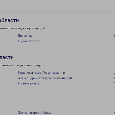
области
твляется в следующие города:
Енисейск
Пировское пос.
бласти
вляется в следующие города:
Краснокумское (Георгиевский р-н)
Александрийская (Георгиевский р-н)
Новопавловск
Железногорск - Абакан