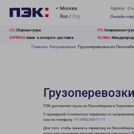
Москва
Адреса
О н
Rus /
Eng
Онлайн-се
LTL
Сборные грузы
FTL
Генеральные гру
EXPRESS
Авиа- и экспресс-доставка
GLOBAL
Международн
Главная
Направления
Грузоперевозки из Лесосиби
Грузоперевозки
ПЭК доставляет грузы из Лесосибирска в Георгиевс
С примерной стоимостью перевозки по направлению
нам по телефону:
+7 (495) 660-11-11
.
Для того, чтобы заказать перевозку из Лесосибирск
вами для уточнения деталей свяжется специалист 