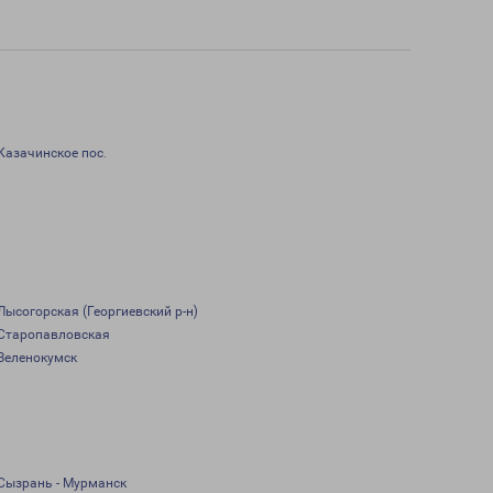
Казачинское пос.
Лысогорская (Георгиевский р-н)
Старопавловская
Зеленокумск
Сызрань - Мурманск