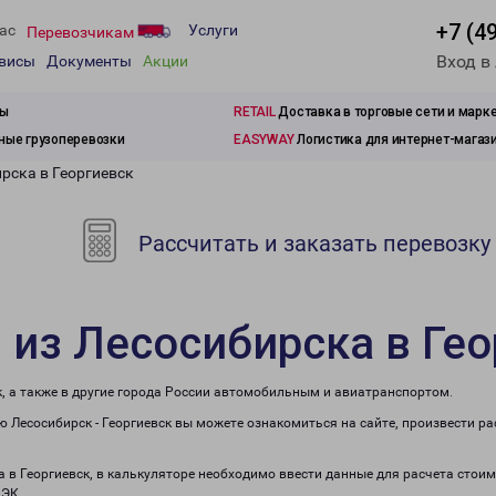
+7 (4
ас
Услуги
Перевозчикам
Вход в
рвисы
Документы
Акции
зы
RETAIL
Доставка в торговые сети и марк
ые грузоперевозки
EASYWAY
Логистика для интернет-магаз
рска в Георгиевск
Рассчитать и заказать перевозку
 из Лесосибирска в Ге
к, а также в другие города России автомобильным и авиатранспортом.
 Лесосибирск - Георгиевск вы можете ознакомиться на сайте, произвести р
а в Георгиевск, в калькуляторе необходимо ввести данные для расчета стоим
ПЭК.