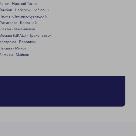
Канск - Нижний Тагил
Тамбов - Набережные Челны
Пермь - Ленинск-Кузнецкий
Пятигорск - Костанай
Шахты - Михайловка
Москва (ЦКАД) - Прокопьевск
Кострома - Боровичи
Лысьва - Минск
Алматы - Майкоп