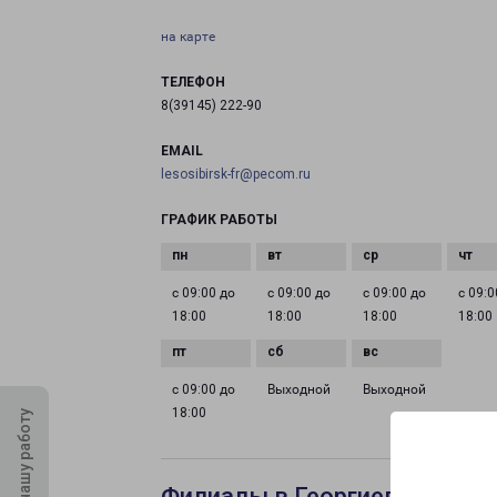
на карте
ТЕЛЕФОН
8(39145) 222-90
EMAIL
lesosibirsk-fr@pecom.ru
ГРАФИК РАБОТЫ
с 09:00 до
с 09:00 до
с 09:00 до
с 09:0
18:00
18:00
18:00
18:00
с 09:00 до
Выходной
Выходной
18:00
Оцените нашу работу
Филиалы в Георгиевске