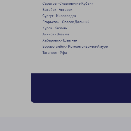
Саратов - Славянск-на-Кубани
Батайск - Ангарск
Сургут - Кисловодск
Егорьевск - Спасск-Дальний
Курск - Казань
Ачинск - Вязьма
Хабаровск - Шымкент
Борисоглебск - Комсомольск-на-Амуре
Таганрог - Уфа