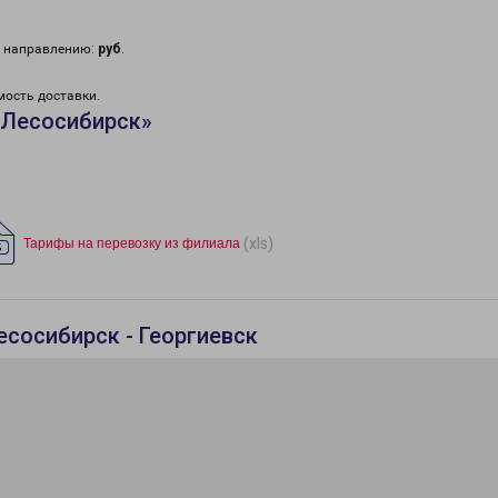
у направлению:
руб
.
мость доставки.
«Лесосибирск»
(xls)
Тарифы на перевозку из филиала
есосибирск - Георгиевск