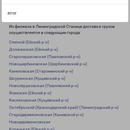
Доставка из Ленинградской Станицы
error
по области
Из филиала в Ленинградской Станице доставка грузов
осуществляется в следующие города:
Степной (Ейский р-н)
Должанская (Ейский р-н)
Старолеушковская (Павловский р-н)
Новощербиновская (Щербиновский р-н)
Канеловская (Староминский р-н)
Шкуринская (Кущевский р-н)
Новолеушковская (Павловский р-н)
Ясенская (Ейский р-н)
Кисляковская (Кущёвский р-н)
Октябрьский (Краснодарский край) (Ленинградский р-н)
Стародеревянковская (Каневской р-н)
Новодеревянковская
Копанская (Ейский р-н)