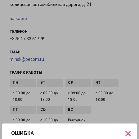
кольцевая автомобильная дорога, д. 21
на карте
ТЕЛЕФОН
+375 17 33 61 999
EMAIL
minsk@pecom.ru
ГРАФИК РАБОТЫ
с 09:00 до
с 09:00 до
с 09:00 до
с 09:00 до
18:00
18:00
18:00
18:00
с 09:00 до
с 10:00 до
Выходной
18:00
16:00
×
ОШИБКА