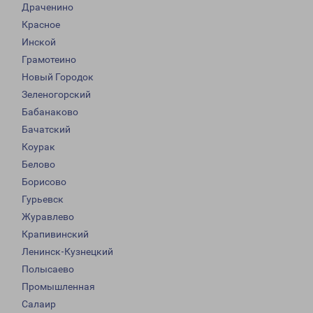
Драченино
Красное
Инской
Грамотеино
Новый Городок
Зеленогорский
Бабанаково
Бачатский
Коурак
Белово
Борисово
Гурьевск
Журавлево
Крапивинский
Ленинск-Кузнецкий
Полысаево
Промышленная
Салаир