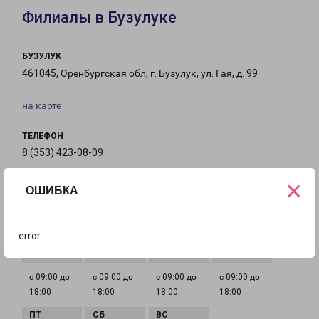
Филиалы в Бузулуке
БУЗУЛУК
461045, Оренбургская обл, г. Бузулук, ул. Гая, д. 99
на карте
ТЕЛЕФОН
8 (353) 423-08-09
×
EMAIL
ОШИБКА
buzuluk-fr@pecom.ru
ГРАФИК РАБОТЫ
error
с 09:00 до
с 09:00 до
с 09:00 до
с 09:00 до
18:00
18:00
18:00
18:00