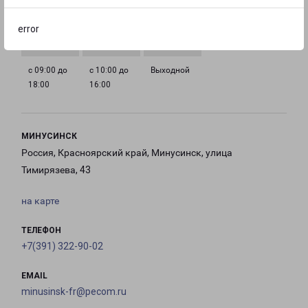
с 09:00 до
с 09:00 до
с 09:00 до
с 09:00 до
18:00
18:00
18:00
18:00
error
с 09:00 до
с 10:00 до
Выходной
18:00
16:00
МИНУСИНСК
Россия, Красноярский край, Минусинск, улица
Тимирязева, 43
на карте
ТЕЛЕФОН
+7(391) 322-90-02
EMAIL
minusinsk-fr@pecom.ru