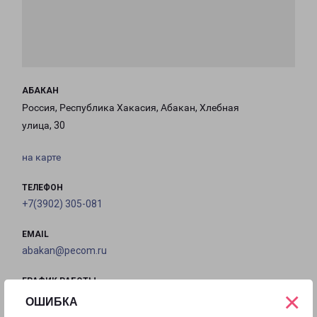
АБАКАН
Россия, Республика Хакасия, Абакан, Хлебная
улица, 30
на карте
ТЕЛЕФОН
+7(3902) 305-081
EMAIL
abakan@pecom.ru
ГРАФИК РАБОТЫ
×
ОШИБКА