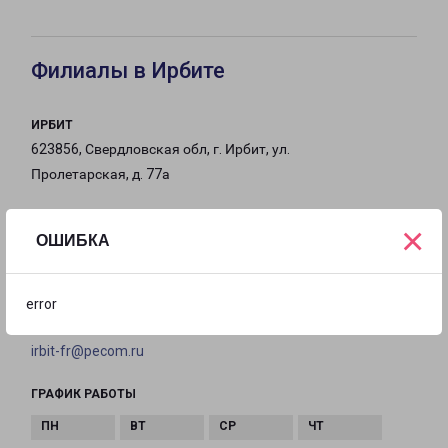
Филиалы в Ирбите
ИРБИТ
623856, Свердловская обл, г. Ирбит, ул.
Пролетарская, д. 77а
на карте
×
ОШИБКА
ТЕЛЕФОН
8 (34355) 7-78-90
error
EMAIL
irbit-fr@pecom.ru
ГРАФИК РАБОТЫ