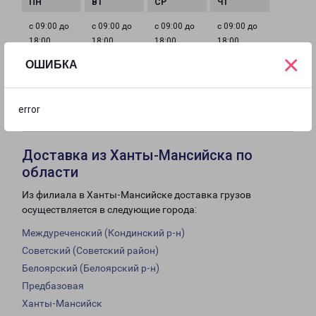
с 09:00 до
с 09:00 до
с 09:00 до
с 09:00 до
18:00
18:00
18:00
18:00
×
ОШИБКА
с 09:00 до
с 10:00 до
Выходной
18:00
16:00
error
Доставка из Ханты-Мансийска по
области
Из филиала в Ханты-Мансийске доставка грузов
осуществляется в следующие города:
Междуреченский (Кондинский р-н)
Советский (Советский район)
Белоярский (Белоярский р-н)
Предбазовая
Ханты-Мансийск