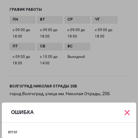
ГРАФИК РАБОТЫ
с 09:00 до
с 09:00 до
с 09:00 до
с 09:00 до
18:00
18:00
18:00
18:00
с 09:00 до
с 10:00 до
Выходной
18:00
14:00
ВОЛГОГРАД НИКОЛАЯ ОТРАДЫ 20Б
город Волгоград, улица им. Николая Отрады, 20Б
на карте
×
ОШИБКА
ТЕЛЕФОН
8(8442) 78-00-48, 8(8442) 26-22-45
error