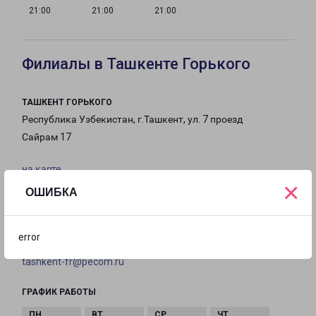
21:00
21:00
21:00
Филиалы в Ташкенте Горького
ТАШКЕНТ ГОРЬКОГО
Республика Узбекистан, г.Ташкент, ул. 7 проезд
Сайрам 17
на карте
×
ОШИБКА
ТЕЛЕФОН
-
error
EMAIL
tashkent-fr@pecom.ru
ГРАФИК РАБОТЫ