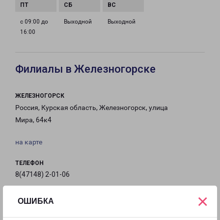
с 09:00 до
Выходной
Выходной
16:00
Филиалы в Железногорске
ЖЕЛЕЗНОГОРСК
Россия, Курская область, Железногорск, улица
Мира, 64к4
на карте
ТЕЛЕФОН
8(47148) 2-01-06
×
EMAIL
ОШИБКА
Zheleznogorsk-fr@pecom.ru