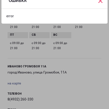
×
ОШИБКА
ГРАФИК РАБОТЫ
error
с 09:00 до
с 09:00 до
с 09:00 до
с 09:00 до
21:00
21:00
21:00
21:00
с 09:00 до
с 09:00 до
с 09:00 до
21:00
21:00
21:00
ИВАНОВО ГРОМОБОЯ 11А
город Иваново, улица Громобоя, 11А
на карте
ТЕЛЕФОН
8(4932) 260-330