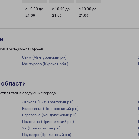
с 10:00 до
с 10:00 до
с 10:00 до
21:00
21:00
21:00
ти
тся в следующие города:
Сейм (Мантуровский р-н)
Мантурово (Курская обл.)
 области
ствляется в следующие города:
Ляскеля (Питкярантский р-н)
Вознесенье (Подпорожский р-н)
Березовка (Кондопожский р-н)
Половина (Прионежский р-н)
Уя (Прионежский р-н)
Падозеро (Пряжинский р-н)