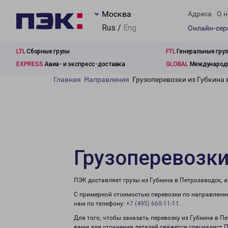
Москва
Адреса
О н
Rus /
Eng
Онлайн-се
LTL
Сборные грузы
FTL
Генеральные гру
EXPRESS
Авиа- и экспресс-доставка
GLOBAL
Международн
Главная
Направления
Грузоперевозки из Губкина 
Грузоперевозки
ПЭК доставляет грузы из Губкина в Петрозаводск, 
С примерной стоимостью перевозки по направлению
нам по телефону:
+7 (495) 660-11-11
.
Для того, чтобы заказать перевозку из Губкина в П
вами для уточнения деталей свяжется специалист 