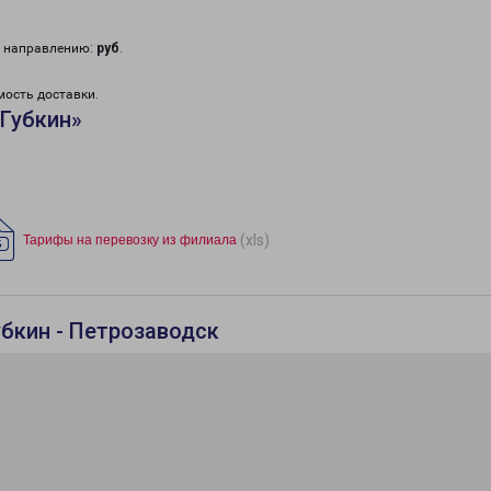
у направлению:
руб
.
мость доставки.
Губкин»
(xls)
Тарифы на перевозку из филиала
убкин - Петрозаводск