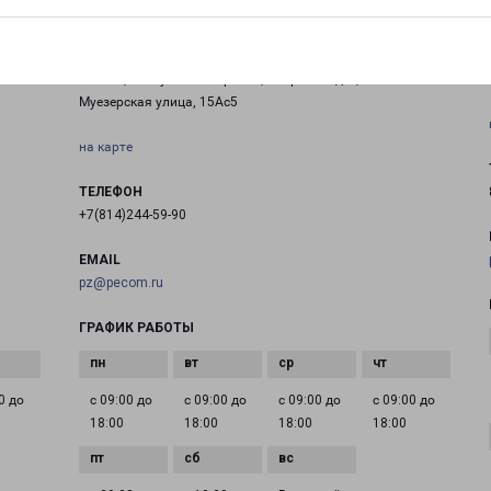
ПЕТРОЗАВОДСК ПЕРЕВАЛКА
Россия, Республика Карелия, Петрозаводск,
Муезерская улица, 15Ас5
на карте
ТЕЛЕФОН
+7(814)244-59-90
EMAIL
pz@pecom.ru
ГРАФИК РАБОТЫ
0 до
с 09:00 до
с 09:00 до
с 09:00 до
с 09:00 до
18:00
18:00
18:00
18:00