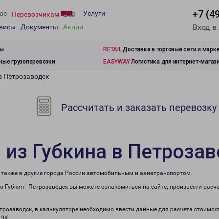
+7 (4
ас
Услуги
Перевозчикам
Вход в
рвисы
Документы
Акции
зы
RETAIL
Доставка в торговые сети и марк
ые грузоперевозки
EASYWAY
Логистика для интернет-магаз
в Петрозаводск
Рассчитать и заказать перевозку
 из Губкина в Петроза
а также в другие города России автомобильным и авиатранспортом.
 Губкин - Петрозаводск вы можете ознакомиться на сайте, произвести расч
етрозаводск, в калькуляторе необходимо ввести данные для расчета стоимос
ПЭК.