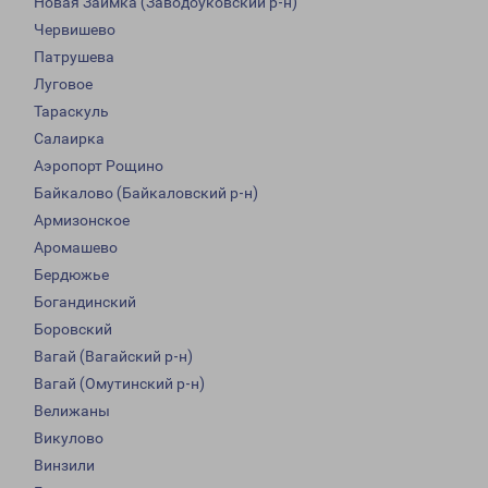
Новая Заимка (Заводоуковский р-н)
Червишево
Патрушева
Луговое
Тараскуль
Салаирка
Аэропорт Рощино
Байкалово (Байкаловский р-н)
Армизонское
Аромашево
Бердюжье
Богандинский
Боровский
Вагай (Вагайский р-н)
Вагай (Омутинский р-н)
Велижаны
Викулово
Винзили