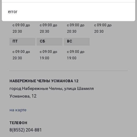
ГРАФИК РАБОТЫ
error
с 09:00 до
с 09:00 до
с 09:00 до
с 09:00 до
20:30
20:30
20:30
20:30
с 09:00 до
с 09:00 до
с 09:00 до
20:30
19:00
19:00
НАБЕРЕЖНЫЕ ЧЕЛНЫ УСМАНОВА 12
город Набережные Челны, улица Шамиля
Усманова, 12
на карте
ТЕЛЕФОН
8(8552) 204-881