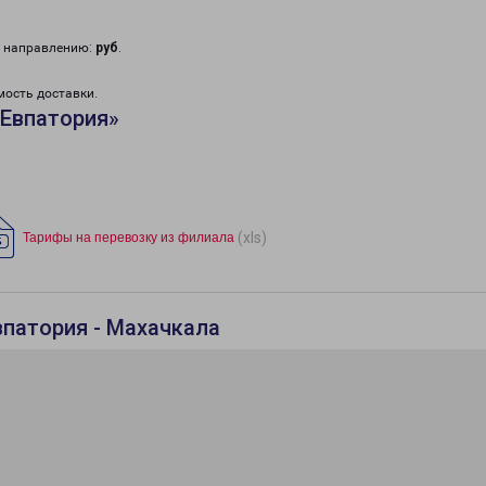
у направлению:
руб
.
мость доставки.
«Евпатория»
(xls)
Тарифы на перевозку из филиала
впатория - Махачкала