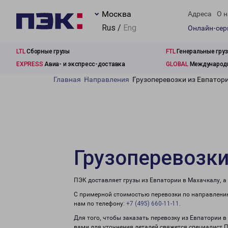
Москва
Адреса
О н
Rus /
Eng
Онлайн-се
LTL
Сборные грузы
FTL
Генеральные гру
EXPRESS
Авиа- и экспресс-доставка
GLOBAL
Международн
Главная
Направления
Грузоперевозки из Евпатор
Грузоперевозки
ПЭК доставляет грузы из Евпатории в Махачкалу, а
С примерной стоимостью перевозки по направлению
нам по телефону:
+7 (495) 660-11-11
.
Для того, чтобы заказать перевозку из Евпатории 
вами для уточнения деталей свяжется специалист 