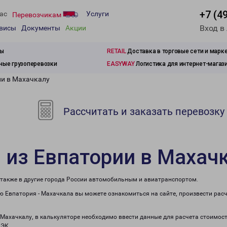
+7 (4
ас
Услуги
Перевозчикам
Вход в
рвисы
Документы
Акции
зы
RETAIL
Доставка в торговые сети и марк
ые грузоперевозки
EASYWAY
Логистика для интернет-магаз
ии в Махачкалу
Рассчитать и заказать перевозку
 из Евпатории в Махач
 также в другие города России автомобильным и авиатранспортом.
 Евпатория - Махачкала вы можете ознакомиться на сайте, произвести рас
в Махачкалу, в калькуляторе необходимо ввести данные для расчета стоимост
ПЭК.