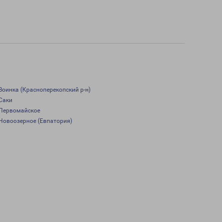
Воинка (Красноперекопский р-н)
Саки
Первомайское
Новоозерное (Евпатория)