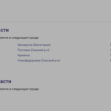
асти
ляется в следующие города:
Заозерное (Евпатория)
Поповка (Сакский р-н)
Армянск
Новофедоровка (Сакский р-н)
ласти
ляется в следующие города: