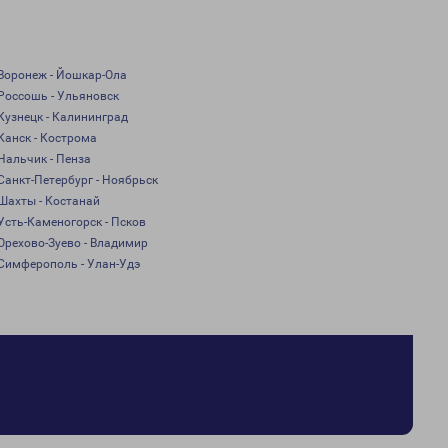
Воронеж - Йошкар-Ола
Россошь - Ульяновск
Кузнецк - Калининград
Канск - Кострома
Нальчик - Пенза
Санкт-Петербург - Ноябрьск
Шахты - Костанай
Усть-Каменогорск - Псков
Орехово-Зуево - Владимир
Симферополь - Улан-Удэ