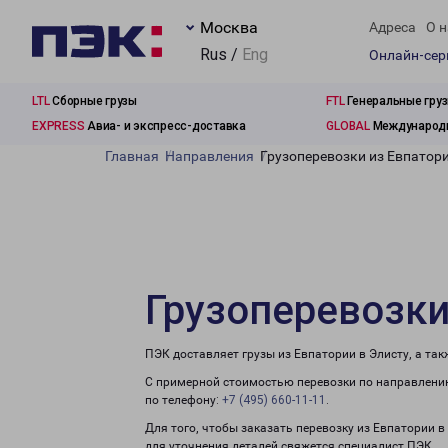
Москва
Адреса
О н
Rus /
Eng
Онлайн-се
LTL
Сборные грузы
FTL
Генеральные гру
EXPRESS
Авиа- и экспресс-доставка
GLOBAL
Международн
Главная
Направления
Грузоперевозки из Евпатори
Грузоперевозки
ПЭК доставляет грузы из Евпатории в Элисту, а та
С примерной стоимостью перевозки по направлению
по телефону:
+7 (495) 660-11-11
.
Для того, чтобы заказать перевозку из Евпатории в
для уточнения деталей свяжется специалист ПЭК.