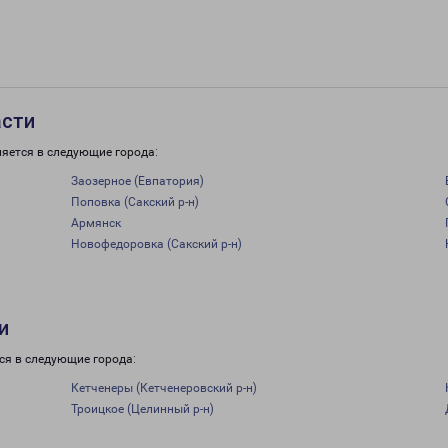
асти
ляется в следующие города:
Заозерное (Евпатория)
Поповка (Сакский р-н)
Армянск
Новофедоровка (Сакский р-н)
и
ся в следующие города:
Кетченеры (Кетченеровский р-н)
Троицкое (Целинный р-н)