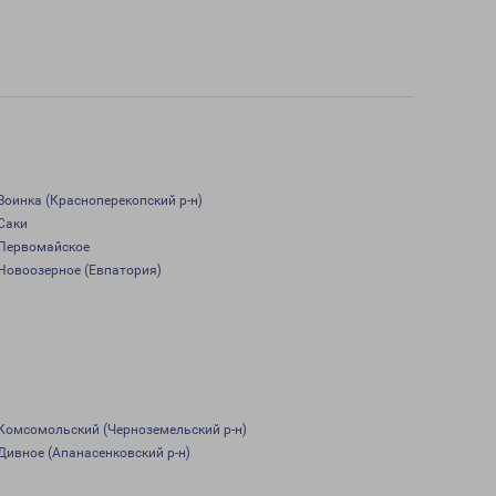
Воинка (Красноперекопский р-н)
Саки
Первомайское
Новоозерное (Евпатория)
Комсомольский (Черноземельский р-н)
Дивное (Апанасенковский р-н)