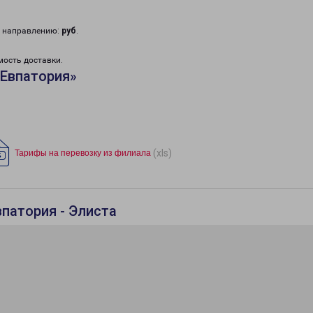
у направлению:
руб
.
мость доставки.
«Евпатория»
(xls)
Тарифы на перевозку из филиала
патория - Элиста