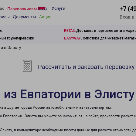
+7 (4
ас
Услуги
Перевозчикам
Вход в
рвисы
Документы
Акции
зы
RETAIL
Доставка в торговые сети и марк
ые грузоперевозки
EASYWAY
Логистика для интернет-магаз
и в Элисту
Рассчитать и заказать перевозку
 из Евпатории в Элисту
кже в другие города России автомобильным и авиатранспортом.
 Евпатория - Элиста вы можете ознакомиться на сайте, произвести расчет
 Элисту, в калькуляторе необходимо ввести данные для расчета стоимости д