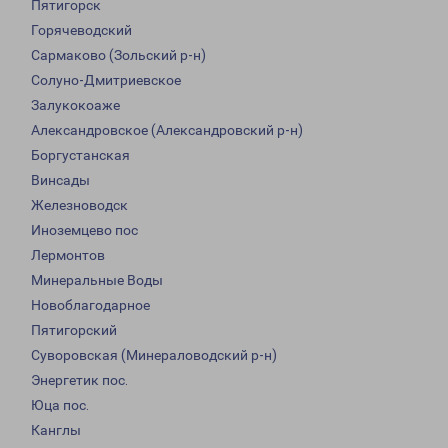
Пятигорск
Горячеводский
Сармаково (Зольский р-н)
Солуно-Дмитриевское
Залукокоаже
Александровское (Александровский р-н)
Боргустанская
Винсады
Железноводск
Иноземцево пос
Лермонтов
Минеральные Воды
Новоблагодарное
Пятигорский
Суворовская (Минераловодский р-н)
Энергетик пос.
Юца пос.
Канглы