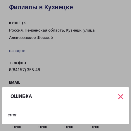
Филиалы в Кузнецке
КУЗНЕЦК
Россия, Пензенская область, Кузнецк, улица
Алексеевское Шоссе, 5
на карте
ТЕЛЕФОН
8(84157) 355-48
EMAIL
kuznetsk@pecom.ru
×
ОШИБКА
ГРАФИК РАБОТЫ
error
с 09:00 до
с 09:00 до
с 09:00 до
с 09:00 до
18:00
18:00
18:00
18:00