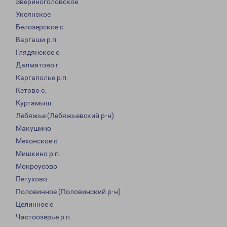
Звериноголовское
Уксянское
Белозерское с.
Варгаши р.п.
Глядянское с.
Далматово г.
Каргаполье р.п.
Кетово с.
Куртамыш
Лебяжье (Лебяжьевский р-н)
Макушино
Мехонское с.
Мишкино р.п.
Мокроусово
Петухово
Половинное (Половинский р-н)
Целинное с.
Частоозерье р.п.