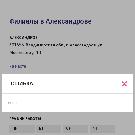
Филиалы в Александрове
АЛЕКСАНДРОВ
601655, Владимирская обл., г. Александров, ул.
Мосэнерго д. 1В
на карте
ТЕЛЕФОН
×
ОШИБКА
8(49244) 6-96-40
EMAIL
error
aleksandrov-fr@pecom.ru
ГРАФИК РАБОТЫ