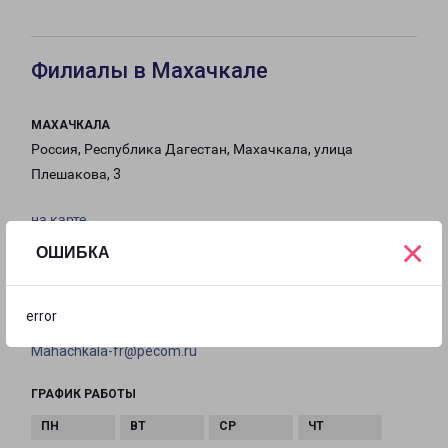
Филиалы в Махачкале
МАХАЧКАЛА
Россия, Республика Дагестан, Махачкала, улица
Плешакова, 3
на карте
×
ОШИБКА
ТЕЛЕФОН
8(8722) 989-454
error
EMAIL
Mahachkala-fr@pecom.ru
ГРАФИК РАБОТЫ