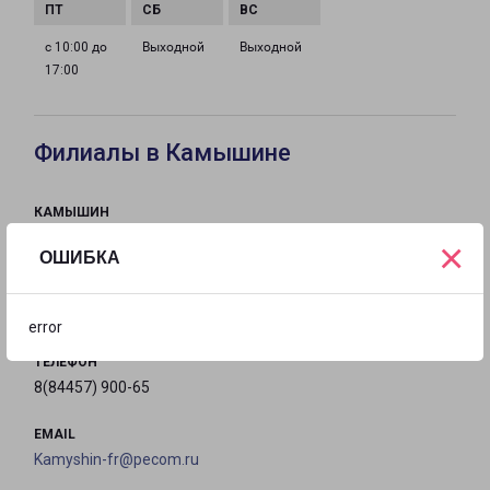
с 10:00 до
Выходной
Выходной
17:00
Филиалы в Камышине
КАМЫШИН
Россия, Волгоградская область, Камышин, улица
×
ОШИБКА
Мира, 2В
на карте
error
ТЕЛЕФОН
8(84457) 900-65
EMAIL
Kamyshin-fr@pecom.ru