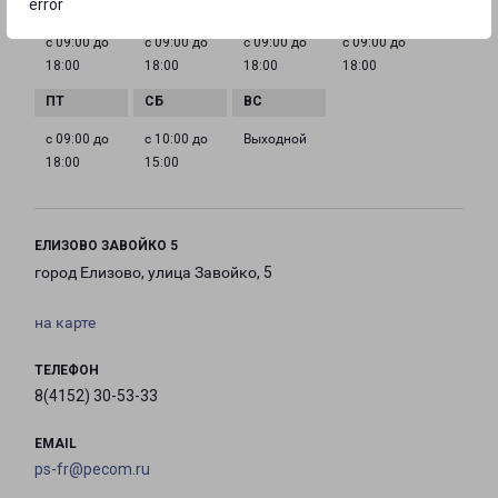
error
с 09:00 до
с 09:00 до
с 09:00 до
с 09:00 до
18:00
18:00
18:00
18:00
с 09:00 до
с 10:00 до
Выходной
18:00
15:00
ЕЛИЗОВО ЗАВОЙКО 5
город Елизово, улица Завойко, 5
на карте
ТЕЛЕФОН
8(4152) 30-53-33
EMAIL
ps-fr@pecom.ru