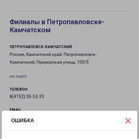
Филиалы в Петропавловске-
Камчатском
ПЕТРОПАВЛОВСК-КАМЧАТСКИЙ
Россия, Камчатский край, Петропавловск-
Камчатский, Приморская улица, 100/5
на карте
ТЕЛЕФОН
8(4152) 30-53-33
EMAIL
×
ps-fr@pecom.ru
ОШИБКА
ГРАФИК РАБОТЫ